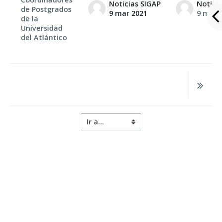
Noticias SIGAP
Notici
de Postgrados
9 mar 2021
9 mar 
de la
Universidad
del Atlántico
Ir a...