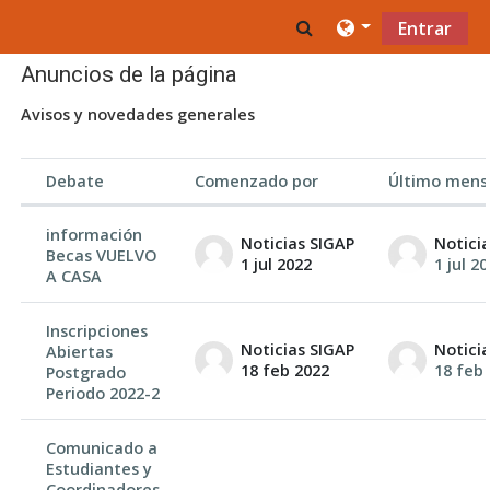
Saltar al contenido principal
Toggle search inpu
Entrar
Anuncios de la página
Avisos y novedades generales
Debate
Comenzado por
Último mens
Estado
Mostrando 3 de 3 discusiones
información
Noticias SIGAP
Notici
Becas VUELVO
1 jul 2022
1 jul 2
A CASA
Inscripciones
Noticias SIGAP
Notici
Abiertas
18 feb 2022
18 feb
Postgrado
Periodo 2022-2
Comunicado a
Estudiantes y
Coordinadores