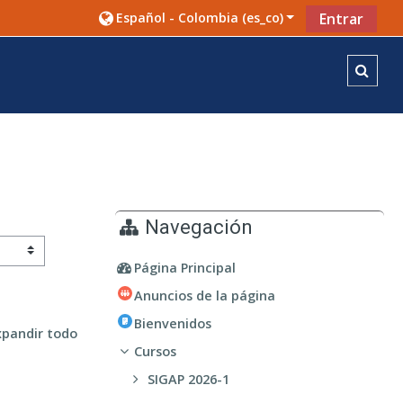
Español - Colombia ‎(es_co)‎
Entrar
Toggl
Navegación
Página Principal
Anuncios de la página
Bienvenidos
xpandir todo
Cursos
SIGAP 2026-1